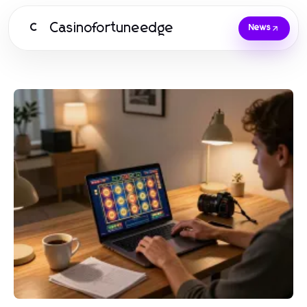
Casinofortuneedge
C
News