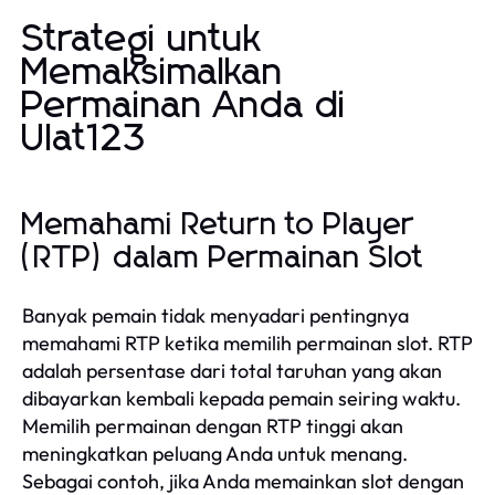
Strategi untuk
Memaksimalkan
Permainan Anda di
Ulat123
Memahami Return to Player
(RTP) dalam Permainan Slot
Banyak pemain tidak menyadari pentingnya
memahami RTP ketika memilih permainan slot. RTP
adalah persentase dari total taruhan yang akan
dibayarkan kembali kepada pemain seiring waktu.
Memilih permainan dengan RTP tinggi akan
meningkatkan peluang Anda untuk menang.
Sebagai contoh, jika Anda memainkan slot dengan