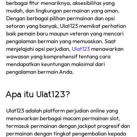
berbagai fitur menariknya, aksesibilitas yang
mudah, dan lingkungan permainan yang aman.
Dengan berbagai pilihan permainan dan opsi
setoran yang banyak, Ulat123 memikat perhatian
baik pemain baru maupun veteran yang mencari
pengalaman bermain yang memuaskan. Saat
menjelajahi opsi perjudian,
Ulat123
menawarkan
wawasan yang komprehensif tentang cara
mendapatkan keuntungan maksimal dari
pengalaman bermain Anda.
Apa itu Ulat123?
Ulat123 adalah platform perjudian online yang
menawarkan berbagai macam permainan slot,
termasuk permainan dengan jackpot progresif dan
permainan dengan tingkat pengembalian kepada