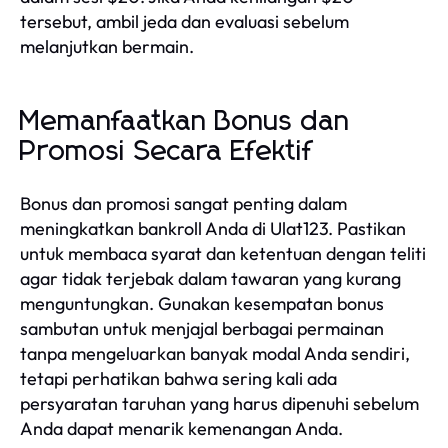
tersebut, ambil jeda dan evaluasi sebelum
melanjutkan bermain.
Memanfaatkan Bonus dan
Promosi Secara Efektif
Bonus dan promosi sangat penting dalam
meningkatkan bankroll Anda di Ulat123. Pastikan
untuk membaca syarat dan ketentuan dengan teliti
agar tidak terjebak dalam tawaran yang kurang
menguntungkan. Gunakan kesempatan bonus
sambutan untuk menjajal berbagai permainan
tanpa mengeluarkan banyak modal Anda sendiri,
tetapi perhatikan bahwa sering kali ada
persyaratan taruhan yang harus dipenuhi sebelum
Anda dapat menarik kemenangan Anda.