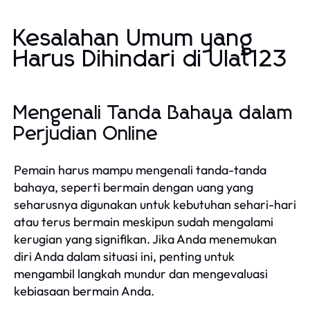
Kesalahan Umum yang
Harus Dihindari di Ulat123
Mengenali Tanda Bahaya dalam
Perjudian Online
Pemain harus mampu mengenali tanda-tanda
bahaya, seperti bermain dengan uang yang
seharusnya digunakan untuk kebutuhan sehari-hari
atau terus bermain meskipun sudah mengalami
kerugian yang signifikan. Jika Anda menemukan
diri Anda dalam situasi ini, penting untuk
mengambil langkah mundur dan mengevaluasi
kebiasaan bermain Anda.